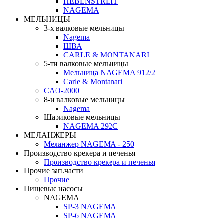
HEBENSTREIT
NAGEMA
МЕЛЬНИЦЫ
3-х валковые мельницы
Nagema
ШВА
CARLE & MONTANARI
5-ти валковые мельницы
Мельница NAGEMA 912/2
Carle & Montanari
CAO-2000
8-и валковые мельницы
Nagema
Шариковые мельницы
NAGEMA 292C
МЕЛАНЖЕРЫ
Меланжер NAGEMA - 250
Производство крекера и печенья
Производство крекера и печенья
Прочие зап.части
Прочие
Пищевые насосы
NAGEMA
SP-3 NAGEMA
SP-6 NAGEMA