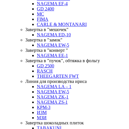
NAGEMA EF-4
GD 2400
MC
FIMA
CARLE & MONTANARI
Завертка в "мешочек"
NAGEMA ED-10
Завертка в "замок"
NAGEMA EW-5
Завертка в "конверт "
NAGEMA EE-1
Завертка в "пучок", обтяжка в фольгу
GD 2500
RASCH
THEEGARTEN FWT
Линия для производства ириса
NAGEMA LA – 1
NAGEMA EW-5
NAGEMA ZK-1
NAGEMA ZS-1
КРМ-3
ИЗМ
МЗИ
Завертка шоколадных плиток
TABAKUNI