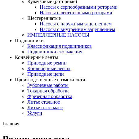
Кулачковые (роторные)
Насосы с серпообразными роторами
Насосы с лепестковыми роторами
Шестеренчатые
Насосы с наружным зацеплением
Насосы с внутренним зацеплением
ИМПЕЛЛЕРНЫЕ НАСОСЫ
Подшипники
Классификация подшипников
Подшипники скольжения
Конвейерные ленты
Приводные ремни
Конвейерные ленты
Приводные цепи
Производственные возможности
Зуборезные работы
Токарная обработка
Фрезерная обработка
Литье стальное
Литье пластмасс
Услуги
Главная
Ролик подъема