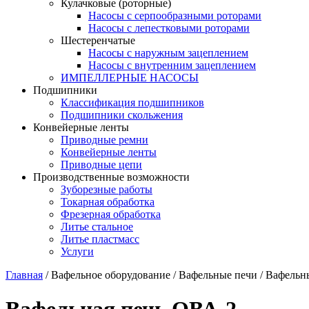
Кулачковые (роторные)
Насосы с серпообразными роторами
Насосы с лепестковыми роторами
Шестеренчатые
Насосы с наружным зацеплением
Насосы с внутренним зацеплением
ИМПЕЛЛЕРНЫЕ НАСОСЫ
Подшипники
Классификация подшипников
Подшипники скольжения
Конвейерные ленты
Приводные ремни
Конвейерные ленты
Приводные цепи
Производственные возможности
Зуборезные работы
Токарная обработка
Фрезерная обработка
Литье стальное
Литье пластмасс
Услуги
Главная
/
Вафельное оборудование
/
Вафельные печи
/
Вафельн
Вафельная печь ОВА-2