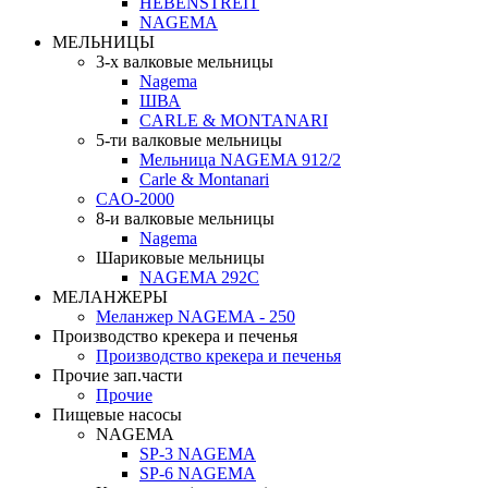
HEBENSTREIT
NAGEMA
МЕЛЬНИЦЫ
3-х валковые мельницы
Nagema
ШВА
CARLE & MONTANARI
5-ти валковые мельницы
Мельница NAGEMA 912/2
Carle & Montanari
CAO-2000
8-и валковые мельницы
Nagema
Шариковые мельницы
NAGEMA 292C
МЕЛАНЖЕРЫ
Меланжер NAGEMA - 250
Производство крекера и печенья
Производство крекера и печенья
Прочие зап.части
Прочие
Пищевые насосы
NAGEMA
SP-3 NAGEMA
SP-6 NAGEMA