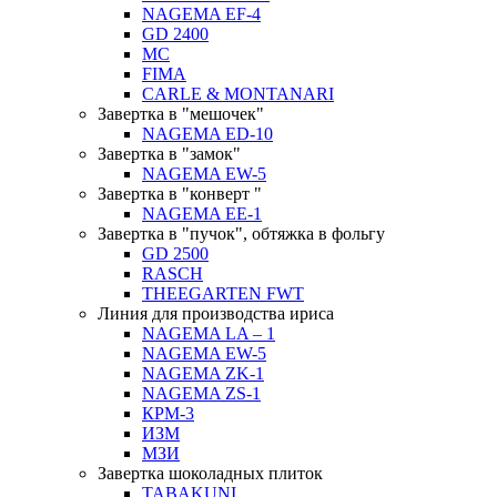
NAGEMA EF-4
GD 2400
MC
FIMA
CARLE & MONTANARI
Завертка в "мешочек"
NAGEMA ED-10
Завертка в "замок"
NAGEMA EW-5
Завертка в "конверт "
NAGEMA EE-1
Завертка в "пучок", обтяжка в фольгу
GD 2500
RASCH
THEEGARTEN FWT
Линия для производства ириса
NAGEMA LA – 1
NAGEMA EW-5
NAGEMA ZK-1
NAGEMA ZS-1
КРМ-3
ИЗМ
МЗИ
Завертка шоколадных плиток
TABAKUNI