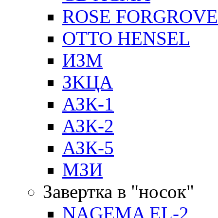
ROSE FORGROVE
OTTO HENSEL
ИЗМ
ЗKЦA
АЗК-1
АЗК-2
АЗК-5
МЗИ
Завертка в "носок"
NAGEMA EL-2