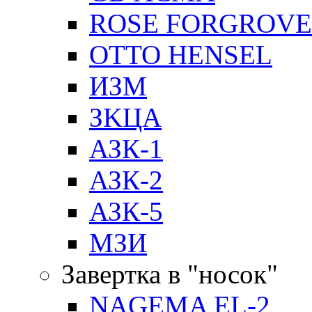
ROSE FORGROVE
OTTO HENSEL
ИЗМ
ЗKЦA
АЗК-1
АЗК-2
АЗК-5
МЗИ
Завертка в "носок"
NAGEMA EL-2