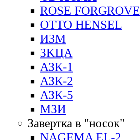
ROSE FORGROVE
OTTO HENSEL
ИЗМ
ЗKЦA
АЗК-1
АЗК-2
АЗК-5
МЗИ
Завертка в "носок"
NAGEMA EL-2