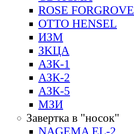
ROSE FORGROVE
OTTO HENSEL
ИЗМ
ЗKЦA
АЗК-1
АЗК-2
АЗК-5
МЗИ
Завертка в "носок"
NAGEMA EL-2