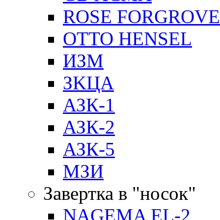
ROSE FORGROVE
OTTO HENSEL
ИЗМ
ЗKЦA
АЗК-1
АЗК-2
АЗК-5
МЗИ
Завертка в "носок"
NAGEMA EL-2