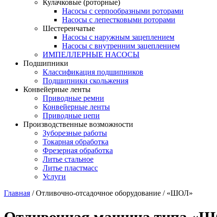
Кулачковые (роторные)
Насосы с серпообразными роторами
Насосы с лепестковыми роторами
Шестеренчатые
Насосы с наружным зацеплением
Насосы с внутренним зацеплением
ИМПЕЛЛЕРНЫЕ НАСОСЫ
Подшипники
Классификация подшипников
Подшипники скольжения
Конвейерные ленты
Приводные ремни
Конвейерные ленты
Приводные цепи
Производственные возможности
Зуборезные работы
Токарная обработка
Фрезерная обработка
Литье стальное
Литье пластмасс
Услуги
Главная
/
Отливочно-отсадочное оборудование
/
«ШОЛ»
Отливочная машина типа «