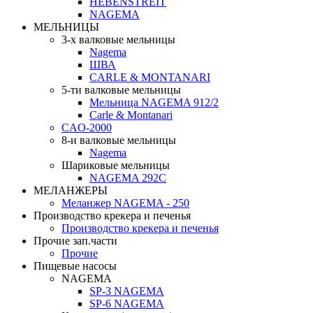
HEBENSTREIT
NAGEMA
МЕЛЬНИЦЫ
3-х валковые мельницы
Nagema
ШВА
CARLE & MONTANARI
5-ти валковые мельницы
Мельница NAGEMA 912/2
Carle & Montanari
CAO-2000
8-и валковые мельницы
Nagema
Шариковые мельницы
NAGEMA 292C
МЕЛАНЖЕРЫ
Меланжер NAGEMA - 250
Производство крекера и печенья
Производство крекера и печенья
Прочие зап.части
Прочие
Пищевые насосы
NAGEMA
SP-3 NAGEMA
SP-6 NAGEMA