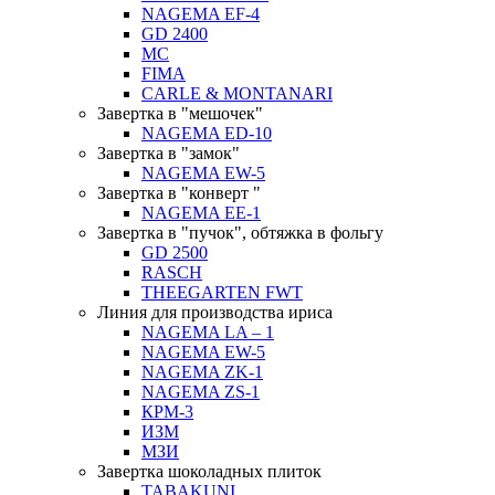
NAGEMA EF-4
GD 2400
MC
FIMA
CARLE & MONTANARI
Завертка в "мешочек"
NAGEMA ED-10
Завертка в "замок"
NAGEMA EW-5
Завертка в "конверт "
NAGEMA EE-1
Завертка в "пучок", обтяжка в фольгу
GD 2500
RASCH
THEEGARTEN FWT
Линия для производства ириса
NAGEMA LA – 1
NAGEMA EW-5
NAGEMA ZK-1
NAGEMA ZS-1
КРМ-3
ИЗМ
МЗИ
Завертка шоколадных плиток
TABAKUNI