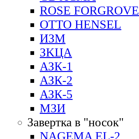
ROSE FORGROVE
OTTO HENSEL
ИЗМ
ЗKЦA
АЗК-1
АЗК-2
АЗК-5
МЗИ
Завертка в "носок"
NAGEMA EL-2