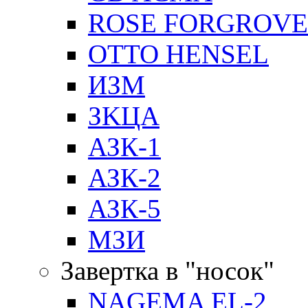
ROSE FORGROVE
OTTO HENSEL
ИЗМ
ЗKЦA
АЗК-1
АЗК-2
АЗК-5
МЗИ
Завертка в "носок"
NAGEMA EL-2