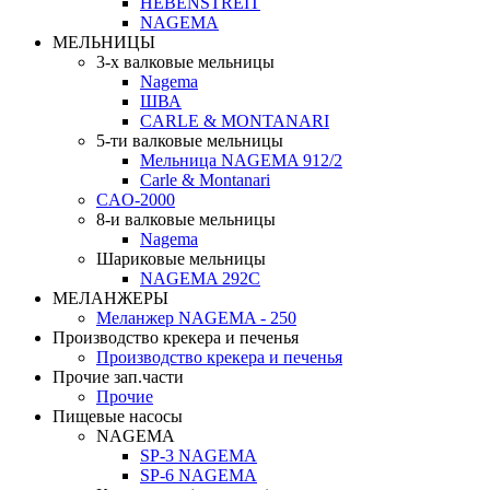
HEBENSTREIT
NAGEMA
МЕЛЬНИЦЫ
3-х валковые мельницы
Nagema
ШВА
CARLE & MONTANARI
5-ти валковые мельницы
Мельница NAGEMA 912/2
Carle & Montanari
CAO-2000
8-и валковые мельницы
Nagema
Шариковые мельницы
NAGEMA 292C
МЕЛАНЖЕРЫ
Меланжер NAGEMA - 250
Производство крекера и печенья
Производство крекера и печенья
Прочие зап.части
Прочие
Пищевые насосы
NAGEMA
SP-3 NAGEMA
SP-6 NAGEMA