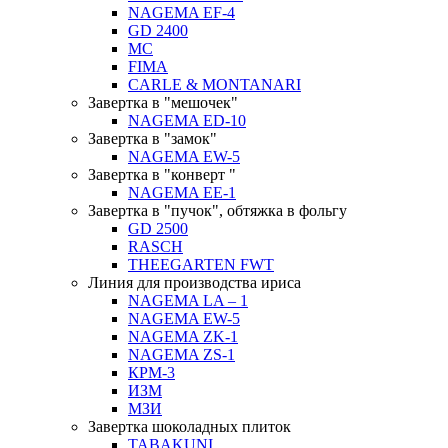
NAGEMA EF-4
GD 2400
MC
FIMA
CARLE & MONTANARI
Завертка в "мешочек"
NAGEMA ED-10
Завертка в "замок"
NAGEMA EW-5
Завертка в "конверт "
NAGEMA EE-1
Завертка в "пучок", обтяжка в фольгу
GD 2500
RASCH
THEEGARTEN FWT
Линия для производства ириса
NAGEMA LA – 1
NAGEMA EW-5
NAGEMA ZK-1
NAGEMA ZS-1
КРМ-3
ИЗМ
МЗИ
Завертка шоколадных плиток
TABAKUNI