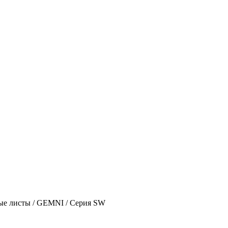
ые листы
/
GEMNI
/
Серия SW