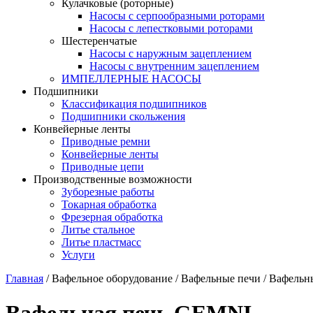
Кулачковые (роторные)
Насосы с серпообразными роторами
Насосы с лепестковыми роторами
Шестеренчатые
Насосы с наружным зацеплением
Насосы с внутренним зацеплением
ИМПЕЛЛЕРНЫЕ НАСОСЫ
Подшипники
Классификация подшипников
Подшипники скольжения
Конвейерные ленты
Приводные ремни
Конвейерные ленты
Приводные цепи
Производственные возможности
Зуборезные работы
Токарная обработка
Фрезерная обработка
Литье стальное
Литье пластмасс
Услуги
Главная
/
Вафельное оборудование
/
Вафельные печи
/
Вафельн
Вафельная печь GEMNI