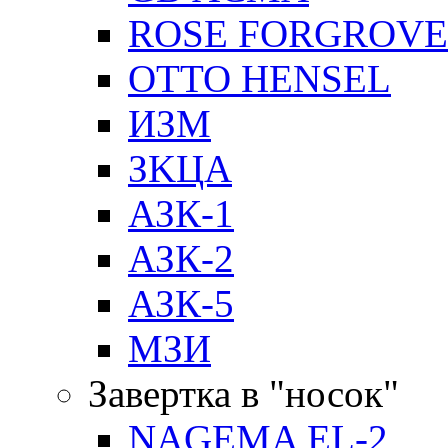
ROSE FORGROVE
OTTO HENSEL
ИЗМ
ЗKЦA
АЗК-1
АЗК-2
АЗК-5
МЗИ
Завертка в "носок"
NAGEMA EL-2