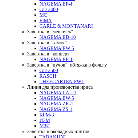
NAGEMA EF-4
GD 2400
MC
FIMA
CARLE & MONTANARI
Завертка в "мешочек"
NAGEMA ED-10
Завертка в "замок"
NAGEMA EW-5
Завертка в "конверт "
NAGEMA EE-1
Завертка в "пучок", обтяжка в фольгу
GD 2500
RASCH
THEEGARTEN FWT
Линия для производства ириса
NAGEMA LA – 1
NAGEMA EW-5
NAGEMA ZK-1
NAGEMA ZS-1
КРМ-3
ИЗМ
МЗИ
Завертка шоколадных плиток
TABAKUNI