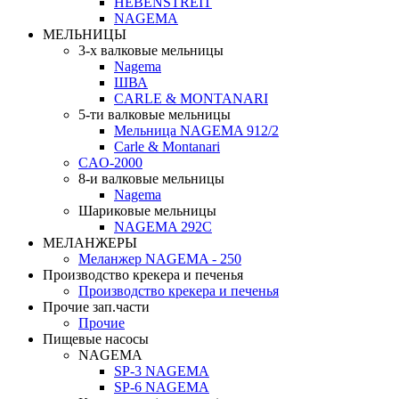
HEBENSTREIT
NAGEMA
МЕЛЬНИЦЫ
3-х валковые мельницы
Nagema
ШВА
CARLE & MONTANARI
5-ти валковые мельницы
Мельница NAGEMA 912/2
Carle & Montanari
CAO-2000
8-и валковые мельницы
Nagema
Шариковые мельницы
NAGEMA 292C
МЕЛАНЖЕРЫ
Меланжер NAGEMA - 250
Производство крекера и печенья
Производство крекера и печенья
Прочие зап.части
Прочие
Пищевые насосы
NAGEMA
SP-3 NAGEMA
SP-6 NAGEMA