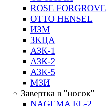
ROSE FORGROVE
OTTO HENSEL
ИЗМ
ЗKЦA
АЗК-1
АЗК-2
АЗК-5
МЗИ
Завертка в "носок"
NAGEMA EL-2