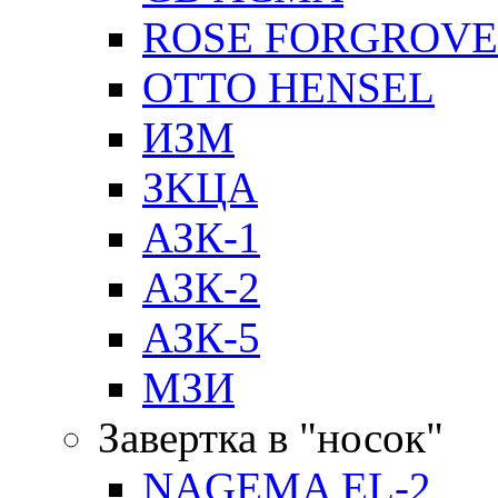
ROSE FORGROVE
OTTO HENSEL
ИЗМ
ЗKЦA
АЗК-1
АЗК-2
АЗК-5
МЗИ
Завертка в "носок"
NAGEMA EL-2