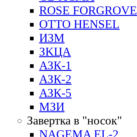
ROSE FORGROVE
OTTO HENSEL
ИЗМ
ЗKЦA
АЗК-1
АЗК-2
АЗК-5
МЗИ
Завертка в "носок"
NAGEMA EL-2