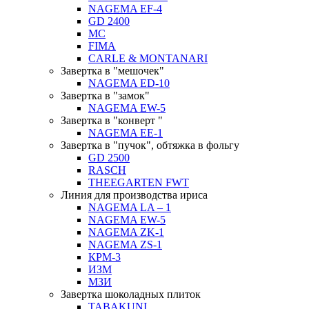
NAGEMA EF-4
GD 2400
MC
FIMA
CARLE & MONTANARI
Завертка в "мешочек"
NAGEMA ED-10
Завертка в "замок"
NAGEMA EW-5
Завертка в "конверт "
NAGEMA EE-1
Завертка в "пучок", обтяжка в фольгу
GD 2500
RASCH
THEEGARTEN FWT
Линия для производства ириса
NAGEMA LA – 1
NAGEMA EW-5
NAGEMA ZK-1
NAGEMA ZS-1
КРМ-3
ИЗМ
МЗИ
Завертка шоколадных плиток
TABAKUNI