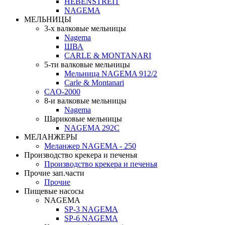
HEBENSTREIT
NAGEMA
МЕЛЬНИЦЫ
3-х валковые мельницы
Nagema
ШВА
CARLE & MONTANARI
5-ти валковые мельницы
Мельница NAGEMA 912/2
Carle & Montanari
CAO-2000
8-и валковые мельницы
Nagema
Шариковые мельницы
NAGEMA 292C
МЕЛАНЖЕРЫ
Меланжер NAGEMA - 250
Производство крекера и печенья
Производство крекера и печенья
Прочие зап.части
Прочие
Пищевые насосы
NAGEMA
SP-3 NAGEMA
SP-6 NAGEMA